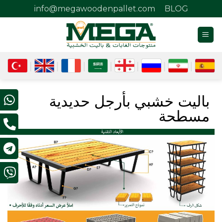
info@megawoodenpallet.com
BLOG
باليت خشبي بأرجل حديدية
مسطحة